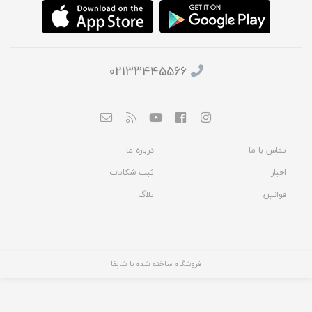
02133445566
تماس با ما
درباره ما
اخبار
ثبت شکایات
قوانین
بلاگ
فروشگاه ساخته شده با شاپفا