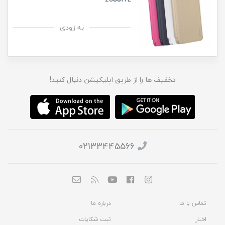
به زودی
تخفیف ها را از طریق اپلیکیشن دنبال کنید!
02133445566
تماس با ما
درباره ما
اخبار
ثبت شکایات