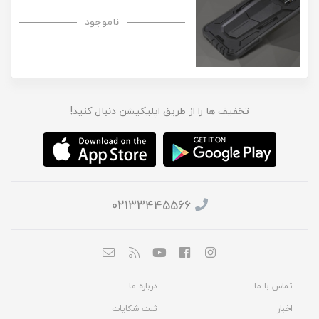
ناموجود
تخفیف ها را از طریق اپلیکیشن دنبال کنید!
02133445566
تماس با ما
درباره ما
اخبار
ثبت شکایات