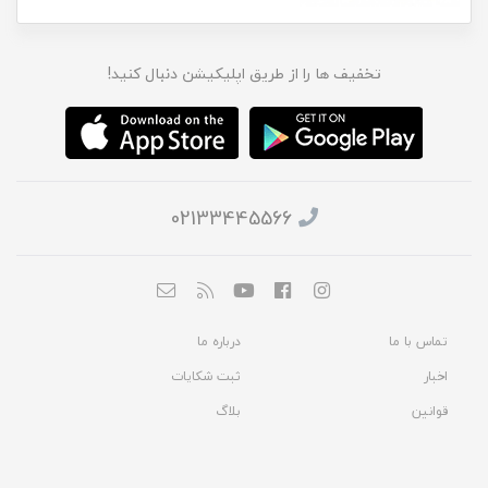
تخفیف ها را از طریق اپلیکیشن دنبال کنید!
02133445566
تماس با ما
درباره ما
اخبار
ثبت شکایات
قوانین
بلاگ