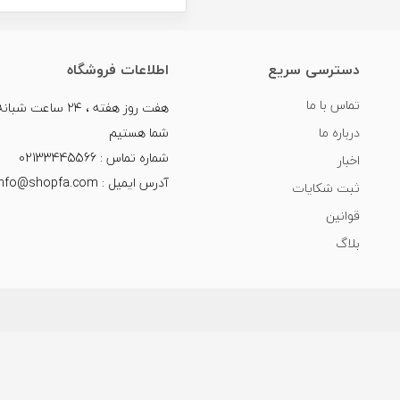
دسترسی سریع
اطلاعات فروشگاه
تماس با ما
هفت روز هفته ، ۲۴ سا
درباره ما
شما هستیم
شماره تماس : 02133445566
اخبار
آدرس ایمیل : info@shopfa.com
ثبت شکایات
قوانین
بلاگ