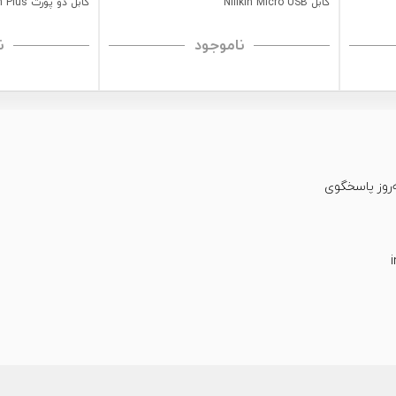
کابل Nillkin Micro USB
کابل دو پورت Nillkin Plus
ناموجود
ن
عت شبانه‌روز پاسخگوی