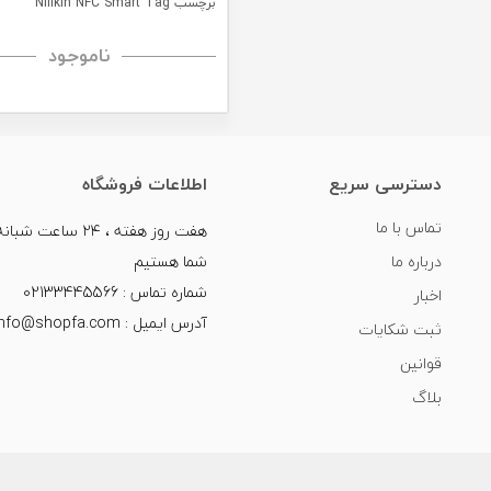
برچسب Nillkin NFC Smart Tag
ناموجود
دسترسی سریع
اطلاعات فروشگاه
تماس با ما
هفت روز هفته ، ۲۴ سا
درباره ما
شما هستیم
شماره تماس : 02133445566
اخبار
آدرس ایمیل : info@shopfa.com
ثبت شکایات
قوانین
بلاگ