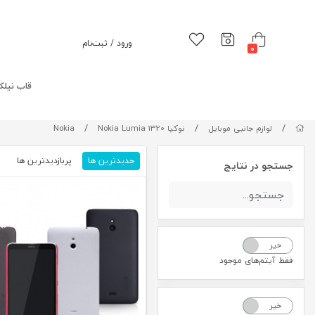
ورود / ثبت‌نام
0
قاب نیلک
/
/
/
لوازم جانبی موبایل
نوکیا Nokia
Nokia Lumia 1320
جدیدترین ها
پربازدیدترین ها
م
جستجو در نتایج
خیر
بله
فقط آیتم‌های موجود
خیر
بله