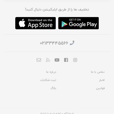
تخفیف ها را از طریق اپلیکیشن دنبال کنید!
02133445566
تماس با ما
درباره ما
اخبار
ثبت شکایات
قوانین
بلاگ
فروشگاه ساخته شده با شاپفا