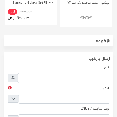
نیلکین تبلت سامسونگ تب آ7 -
Samsung Galaxy S21 FE 2021
CamShield Pro Case
Nillkin Samsung Galaxy Tab A7
10%
1,000,000
موجود
H+ Anti-explosion Tempered
900,000
تومان
Glass
بازخوردها
ارسال بازخورد
نام
ایمیل
وب سایت / وبلاگ