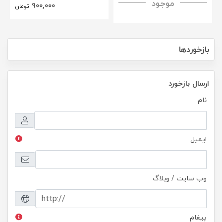
موجود
H+ Anti-explosion Tempered
900,000
تومان
Glass
بازخوردها
ارسال بازخورد
نام
ایمیل
وب سایت / وبلاگ
پیغام