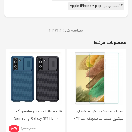
# کیف چرمی Apple iPhone 6 pop
شناسه کالا:
237114
محصولات مرتبط
محافظ صفحه نمایش شیشه ای
قاب محافظ نیلکین سامسونگ
نیلکین تبلت سامسونگ تب آ7 -
Samsung Galaxy S21 FE 2021
CamShield Pro Case
Nillkin Samsung Galaxy Tab A7
10%
1,000,000