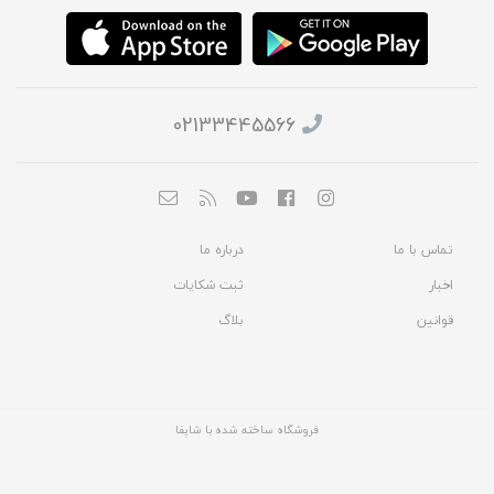
02133445566
تماس با ما
درباره ما
اخبار
ثبت شکایات
قوانین
بلاگ
فروشگاه ساخته شده با شاپفا