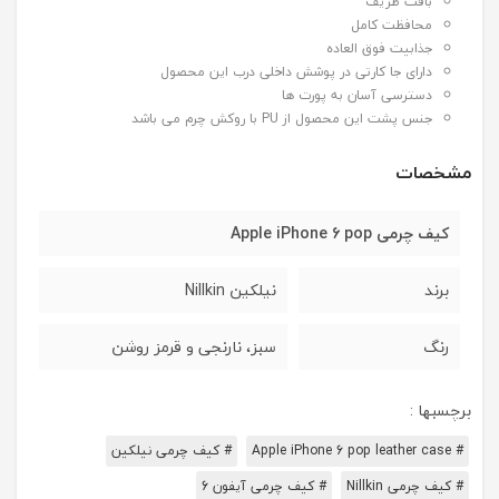
بافت ظریف
محافظت کامل
جذابیت فوق العاده
دارای جا کارتی در پوشش داخلی درب این محصول
دسترسی آسان به پورت ها
جنس پشت این محصول از PU با روکش چرم می باشد
مشخصات
کیف چرمی Apple iPhone 6 pop
برند
نیلکین Nillkin
رنگ
سبز، نارنجی و قرمز روشن
برچسبها :
# Apple iPhone 6 pop leather case
# کیف چرمی نیلکین
# کیف چرمی Nillkin
# کیف چرمی آیفون 6