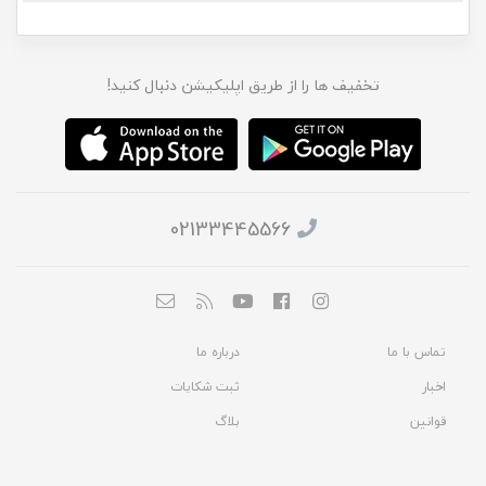
تخفیف ها را از طریق اپلیکیشن دنبال کنید!
02133445566
تماس با ما
درباره ما
اخبار
ثبت شکایات
قوانین
بلاگ