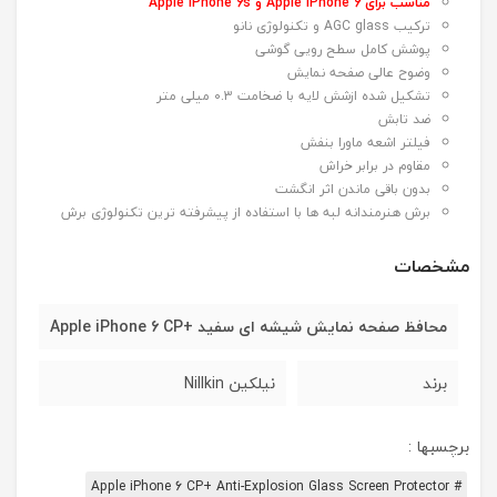
مناسب برای Apple iPhone 6 و Apple iPhone 6s
ترکیب AGC glass و تکنولوژی نانو
پوشش کامل سطح رویی گوشی
وضوح عالی صفحه نمایش
تشکیل شده ازشش لایه با ضخامت 0.3 میلی متر
ضد تابش
فیلتر اشعه ماورا بنفش
مقاوم در برابر خراش
بدون باقی ماندن اثر انگشت
برش هنرمندانه لبه ها با استفاده از پیشرفته ترین تکنولوژی برش
مشخصات
محافظ صفحه نمایش شیشه ای سفید +Apple iPhone 6 CP
برند
نیلکین Nillkin
برچسبها :
# Apple iPhone 6 CP+ Anti-Explosion Glass Screen Protector