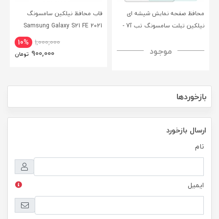
محافظ صفحه نمایش شیشه ای
قاب محافظ نیلکین سامسونگ
نیلکین تبلت سامسونگ تب آ7 -
Samsung Galaxy S21 FE 2021
CamShield Pro Case
Nillkin Samsung Galaxy Tab A7
10%
1,000,000
موجود
H+ Anti-explosion Tempered
900,000
تومان
Glass
بازخوردها
ارسال بازخورد
نام
ایمیل