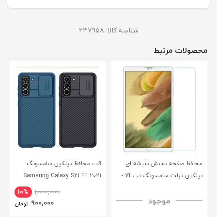
شناسه کالا:
237958
محصولات مرتبط
محافظ صفحه نمایش شیشه ای
قاب محافظ نیلکین سامسونگ
نیلکین تبلت سامسونگ تب آ7 -
Samsung Galaxy S21 FE 2021
CamShield Pro Case
Nillkin Samsung Galaxy Tab A7
10%
1,000,000
موجود
H+ Anti-explosion Tempered
900,000
تومان
Glass