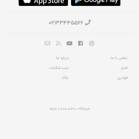
02133445566
تماس با ما
درباره ما
اخبار
ثبت شکایات
قوانین
بلاگ
فروشگاه ساخته شده با شاپفا