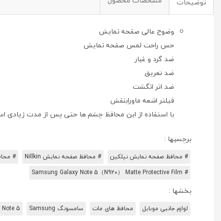
مشخصات محصول
توضیحات
وضوح عالی صفحه نمایش
حس راحت لمس صفحه نمایش
ضد گرد و غبار
ضد تعریق
ضد اثر انگشت
فیلتر اشعه ماورابنفش
با استفاده از این محافظ چشم ها حتی پس از مدت زیادی ا
برچسبها :
# محافظ صفحه نمایش نیلکین
# محافظ صفحه نمایش Nillkin
# محافظ صفحه 
# Samsung Galaxy Note 5（N920） Matte Protective Film
بخشها :
لوازم جانبی موبایل
محافظ های مات
سامسونگ Samsung
 Note 5