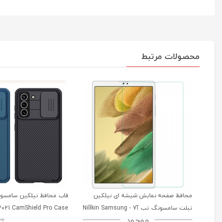
محصولات مرتبط
محافظ صفحه نمایش شیشه ای نیلکین
تبلت سامسونگ تب آ7 - Nillkin Samsung
2021 CamShield Pro Case
موجود
00
Galaxy Tab A7 H+ Anti-explosion