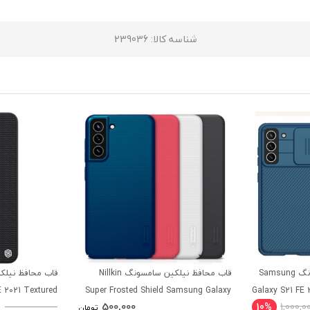
شناسه کالا
: 239036
قاب محافظ نیلکین سامسونگ Samsung
قاب محافظ نیلکین سامسونگ Nillkin
 2021 Textured
Super Frosted Shield Samsung Galaxy
Galaxy S21 FE 
500,000
10%
1,000,0
Case
S21 FE 2021
تومان