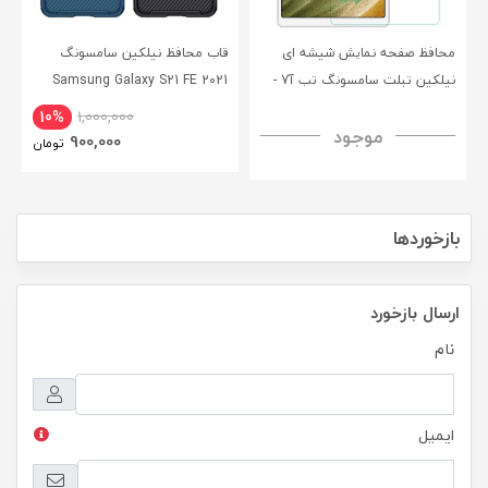
محافظ صفحه نمایش شیشه ای
قاب محافظ نیلکین سامسونگ
نیلکین تبلت سامسونگ تب آ7 -
Samsung Galaxy S21 FE 2021
CamShield Pro Case
Nillkin Samsung Galaxy Tab A7
10%
1,000,000
موجود
H+ Anti-explosion Tempered
900,000
تومان
Glass
بازخوردها
ارسال بازخورد
نام
ایمیل