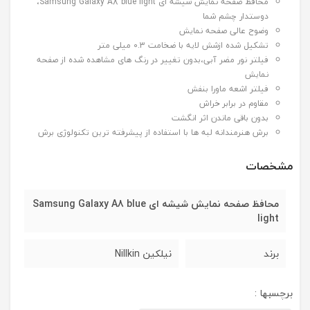
محافظ صفحه نمایش شیشه ای Samsung Galaxy A8 blue light،
دوستدار چشم شما
وضوح عالی صفحه نمایش
تشکیل شده ازشش لایه با ضخامت 0.3 میلی متر
فیلتر نور مضر آبی،بدون تغییر در رنگ های مشاهده شده از صفحه
نمایش
فیلتر اشعه ماورا بنفش
مقاوم در برابر خراش
بدون باقی ماندن اثر انگشت
برش هنرمندانه لبه ها با استفاده از پیشرفته ترین تکنولوژی برش
مشخصات
محافظ صفحه نمایش شیشه ای Samsung Galaxy A8 blue
light
برند
نیلکین Nillkin
برچسبها :