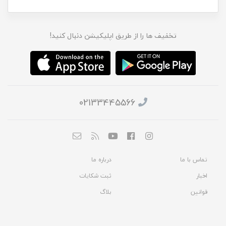
تخفیف ها را از طریق اپلیکیشن دنبال کنید!
02133445566
تماس با ما
درباره ما
اخبار
ثبت شکایات
قوانین
بلاگ