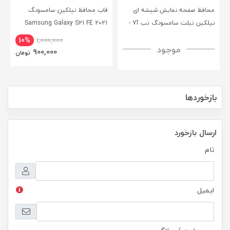
محافظ صفحه نمایش شیشه ای
قاب محافظ نیلکین سامسونگ
نیلکین تبلت سامسونگ تب آ7 -
Samsung Galaxy S21 FE 2021
CamShield Pro Case
Nillkin Samsung Galaxy Tab A7
10%
1,000,000
موجود
H+ Anti-explosion Tempered
900,000
تومان
Glass
بازخوردها
ارسال بازخورد
نام
ایمیل