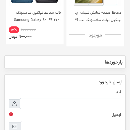
محافظ صفحه نمایش شیشه ای
قاب محافظ نیلکین سامسونگ
نیلکین تبلت سامسونگ تب آ7 -
Samsung Galaxy S21 FE 2021
CamShield Pro Case
Nillkin Samsung Galaxy Tab A7
10%
1,000,000
موجود
H+ Anti-explosion Tempered
900,000
تومان
Glass
بازخوردها
ارسال بازخورد
نام
ایمیل