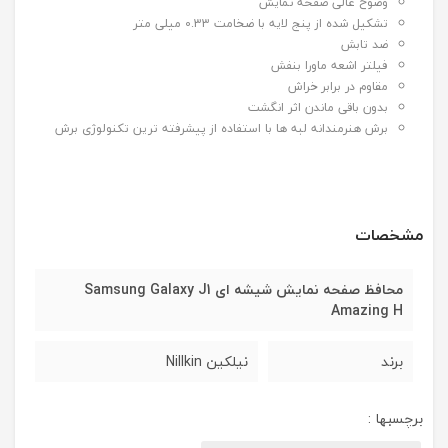
وضوح عالی صفحه نمایش
تشکیل شده از پنج لایه با ضخامت 0.33 میلی متر
ضد تابش
فیلتر اشعه ماورا بنفش
مقاوم در برابر خراش
بدون باقی ماندن اثر انگشت
برش هنرمندانه لبه ها با استفاده از پیشرفته ترین تکنولوژی برش
مشخصات
محافظ صفحه نمایش شیشه ای Samsung Galaxy J1
Amazing H
برند
نیلکین Nillkin
برچسبها :