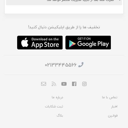
تخفیف ها را از طریق اپلیکیشن دنبال کنید!
02133445566
تماس با ما
درباره ما
اخبار
ثبت شکایات
قوانین
بلاگ