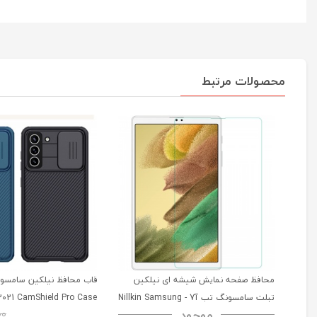
محصولات مرتبط
محافظ صفحه نمایش شیشه ای نیلکین
تبلت سامسونگ تب آ7 - Nillkin Samsung
2021 CamShield Pro Case
موجود
00
Galaxy Tab A7 H+ Anti-explosion