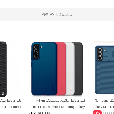
شناسه کالا
: 243137
قاب محافظ نیلکین سامسونگ Samsung
قاب محافظ نیلکین سامسونگ Nillkin
 2021 Textured
Super Frosted Shield Samsung Galaxy
Galaxy S21 FE 
500,000
10%
1,000,0
Case
S21 FE 2021
تومان