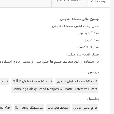
مشخصات محصول
توضیحات
وضوح عالی صفحه نمایش
حس راحت لمس صفحه نمایش
ضد گرد و غبار
ضد تعریق
ضد اثر انگشت
فیلتر اشعه ماورابنفش
با استفاده از این محافظ چشم ها حتی پس از مدت زیادی استفاد
برچسبها :
# محافظ صفحه نمایش نیلکین
# محافظ صفحه نمایش Nillkin
# محافظ صفحه 
# Samsung Galaxy Grand Max(G7200) Matte Protective Film
بخشها :
لوازم جانبی موبایل
محافظ های مات
سامسونگ Samsung
and Max