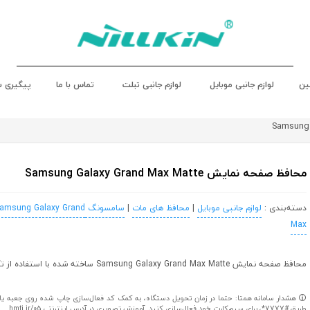
ین
لوازم جانبی موبایل
لوازم جانبی تبلت
تماس با ما
پیگیری 
محافظ صفحه نمایش Samsung Galaxy Grand Max Matte
دسته‌بندی :
لوازم جانبی موبایل
|
محافظ های مات
|
سامسونگ Samsung
amsung Galaxy Grand
Max
محافظ صفحه نمایش Samsung Galaxy Grand Max Matte ساخته شده با استفاده از تکنولوژی نانو
هشدار سامانه همتا: حتما در زمان تحویل دستگاه، به کمک کد فعال‌سازی چاپ شده روی جعبه یا کا
طریق #7777*، برای سیم‌کارت خود فعال‌سازی کنید. آموزش تصویری در آدرس اینترنتی hmti.ir/05