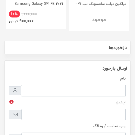
نیلکین تبلت سامسونگ تب آ7 -
Samsung Galaxy S21 FE 2021
CamShield Pro Case
Nillkin Samsung Galaxy Tab A7
10%
1,000,000
موجود
H+ Anti-explosion Tempered
900,000
تومان
Glass
بازخوردها
ارسال بازخورد
نام
ایمیل
وب سایت / وبلاگ