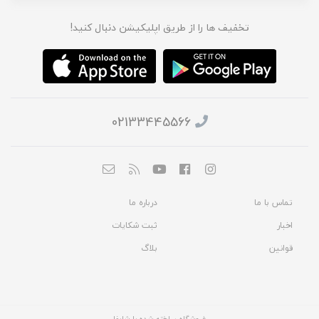
تخفیف ها را از طریق اپلیکیشن دنبال کنید!
02133445566
تماس با ما
درباره ما
اخبار
ثبت شکایات
قوانین
بلاگ