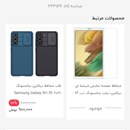
شناسه کالا:
243591
محصولات مرتبط
محافظ صفحه نمایش شیشه ای
قاب محافظ نیلکین سامسونگ
نیلکین تبلت سامسونگ تب آ7 -
Samsung Galaxy S21 FE 2021
CamShield Pro Case
Nillkin Samsung Galaxy Tab A7
10%
1,000,000
موجود
H+ Anti-explosion Tempered
900,000
تومان
Glass