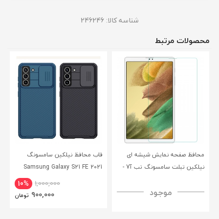
شناسه کالا:
246246
محصولات مرتبط
محافظ صفحه نمایش شیشه ای
قاب محافظ نیلکین سامسونگ
نیلکین تبلت سامسونگ تب آ7 -
Samsung Galaxy S21 FE 2021
CamShield Pro Case
Nillkin Samsung Galaxy Tab A7
10%
1,000,000
موجود
H+ Anti-explosion Tempered
900,000
تومان
Glass