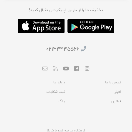
تخفیف ها را از طریق اپلیکیشن دنبال کنید!
02133445566
تماس با ما
درباره ما
اخبار
ثبت شکایات
قوانین
بلاگ
فروشگاه ساخته شده با شاپفا