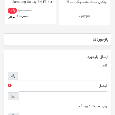
نیلکین تبلت سامسونگ تب آ7 -
Samsung Galaxy S21 FE 2021
CamShield Pro Case
Nillkin Samsung Galaxy Tab A7
10%
1,000,000
موجود
H+ Anti-explosion Tempered
900,000
تومان
Glass
بازخوردها
ارسال بازخورد
نام
ایمیل
وب سایت / وبلاگ