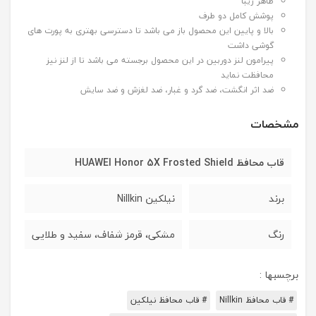
ظاهر زیبا
پوشش کامل دو طرف
بالا و پایین این محصول باز می باشد تا دسترسی بهتری به پورت های
گوشی داشت
پیرامون لنز دوربین در این محصول برجسته می باشد تا از لنز نیز
محافظت نماید
ضد اثر انگشت، ضد گرد و غبار، ضد لغزش و ضد سایش
مشخصات
قاب محافظ HUAWEI Honor 5X Frosted Shield
برند
نیلکین Nillkin
رنگ
مشکی، قرمز شفاف، سفید و طلایی
برچسبها :
# قاب محافظ Nillkin
# قاب محافظ نیلکین