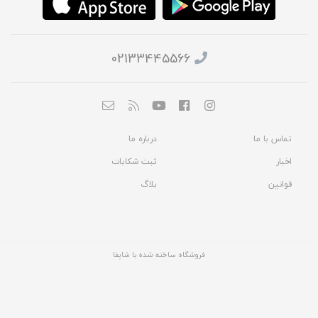
02133445566
تماس با ما
درباره ما
اخبار
ثبت شکایات
قوانین
بلاگ
فروشگاه ساخته شده با شاپفا