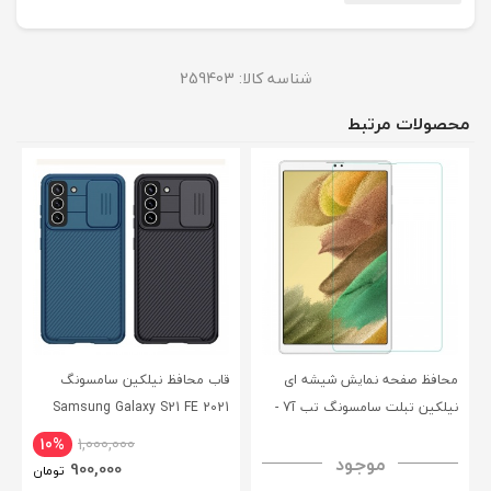
شناسه کالا:
259403
محصولات مرتبط
محافظ صفحه نمایش شیشه ای
قاب محافظ نیلکین سامسونگ
نیلکین تبلت سامسونگ تب آ7 -
Samsung Galaxy S21 FE 2021
CamShield Pro Case
Nillkin Samsung Galaxy Tab A7
10%
1,000,000
موجود
H+ Anti-explosion Tempered
900,000
تومان
Glass