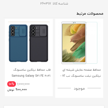
شناسه کالا:
260317
محصولات مرتبط
محافظ صفحه نمایش شیشه ای
قاب محافظ نیلکین سامسونگ
نیلکین تبلت سامسونگ تب آ7 -
Samsung Galaxy S21 FE 2021
CamShield Pro Case
Nillkin Samsung Galaxy Tab A7
10%
1,000,000
موجود
H+ Anti-explosion Tempered
900,000
تومان
Glass