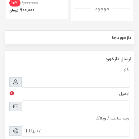
CamShield Pro Case
Nillkin Samsung Galaxy Tab A7
10%
1,000,000
موجود
H+ Anti-explosion Tempered
900,000
تومان
Glass
بازخوردها
ارسال بازخورد
نام
ایمیل
وب سایت / وبلاگ