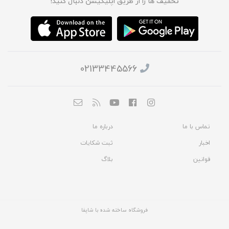
تخفیف ها را از طریق اپلیکیشن دنبال کنید!
02133445566
تماس با ما
درباره ما
اخبار
ثبت شکایات
قوانین
بلاگ
فروشگاه ساخته شده با شاپفا