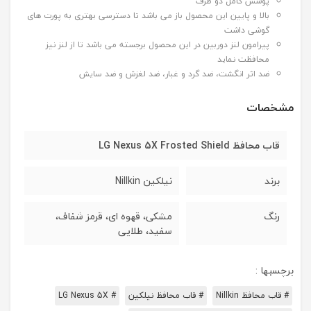
پوشش کامل دو طرف
بالا و پایین این محصول باز می باشد تا دسترسی بهتری به پورت های
گوشی داشت
پیرامون لنز دوربین در این محصول برجسته می باشد تا از لنز نیز
محافظت نماید
ضد اثر انگشت، ضد گرد و غبار، ضد لغزش و ضد سایش
مشخصات
قاب محافظ LG Nexus 5X Frosted Shield
برند
نیلکین Nillkin
رنگ
مشکی، قهوه ای، قرمز شفاف،
سفید، طلایی
برچسبها :
# قاب محافظ Nillkin
# قاب محافظ نیلکین
# LG Nexus 5X