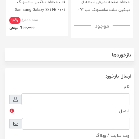
محافظ صفحه نمایش شیشه ای
قاب محافظ نیلکین سامسونگ
نیلکین تبلت سامسونگ تب آ7 -
Samsung Galaxy S21 FE 2021
CamShield Pro Case
Nillkin Samsung Galaxy Tab A7
10%
1,000,000
موجود
H+ Anti-explosion Tempered
900,000
تومان
Glass
بازخوردها
ارسال بازخورد
نام
ایمیل
وب سایت / وبلاگ