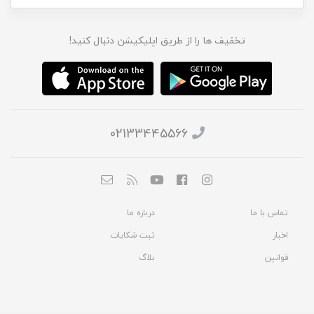
تخفیف ها را از طریق اپلیکیشن دنبال کنید!
02133445566
تماس با ما
درباره ما
اخبار
ثبت شکایات
قوانین
بلاگ