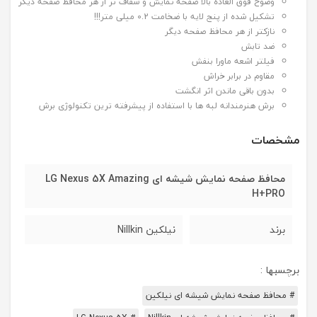
وضوح فوق العاده بالا صفحه نمایش و شفاف تر از هر محافظ صفحه دیگر
تشکیل شده از پنج لایه با ضخامت 0.2 میلی متر!!!
نازکتر از هر محافظ صفحه دیگر
ضد تابش
فیلتر اشعه ماورا بنفش
مقاوم در برابر خراش
بدون باقی ماندن اثر انگشت
برش هنرمندانه لبه ها با استفاده از پیشرفته ترین تکنولوژی برش
مشخصات
محافظ صفحه نمایش شیشه ای LG Nexus 5X Amazing
H+PRO
برند
نیلکین Nillkin
برچسبها :
# محافظ صفحه نمایش شیشه ای نیلکین