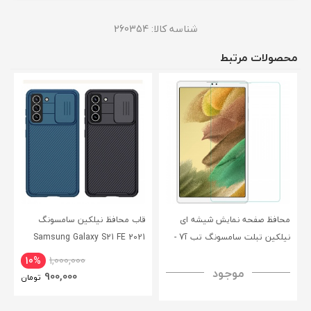
شناسه کالا:
260354
محصولات مرتبط
محافظ صفحه نمایش شیشه ای
قاب محافظ نیلکین سامسونگ
نیلکین تبلت سامسونگ تب آ7 -
Samsung Galaxy S21 FE 2021
CamShield Pro Case
Nillkin Samsung Galaxy Tab A7
10%
1,000,000
موجود
H+ Anti-explosion Tempered
900,000
تومان
Glass