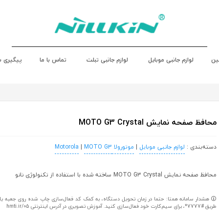
ین
لوازم جانبی موبایل
لوازم جانبی تبلت
تماس با ما
پیگیری 
محافظ صفحه نمایش MOTO G3 Crystal
دسته‌بندی :
لوازم جانبی موبایل
|
موتورولا Motorola
MOTO G3
|
محافظ صفحه نمایش MOTO G3 Crystal ساخته شده با استفاده از تکنولوژی نانو
هشدار سامانه همتا: حتما در زمان تحویل دستگاه، به کمک کد فعال‌سازی چاپ شده روی جعبه یا کا
طریق #7777*، برای سیم‌کارت خود فعال‌سازی کنید. آموزش تصویری در آدرس اینترنتی hmti.ir/05