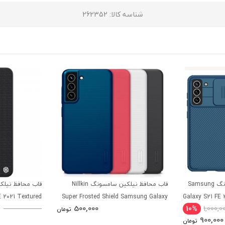
شناسه کالا
: 262352
قاب محافظ نیلکین سامسونگ Samsung
قاب محافظ نیلکین سامسونگ Nillkin
 2021 Textured
Super Frosted Shield Samsung Galaxy
Galaxy S21 FE 
500,000
10%
1,000,0
Case
S21 FE 2021
تومان
900,000
تومان