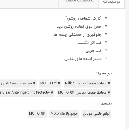
مشخصات محصول
توضیحات
"نازک، شفاف ، روشن"
حس فوق العاده روشن دید
جلوگیری از خستگی چشم ها
ضد اثر انگشت
ضد چربی
فیلتر اشعه ماورابنفش
برچسبها :
# محافظ صفحه نمایش Nillkin
# MOTO G3
# محافظ صفحه نمایش MOTO G3 Crystal
# محافظ صفحه نمایش MOTO G3
# MOTO G3 (3rd Gen)XT1550 Super Clear Anti-fingerprint Protectiv
بخشها :
لوازم جانبی موبایل
موتورولا Motorola
MOTO G3