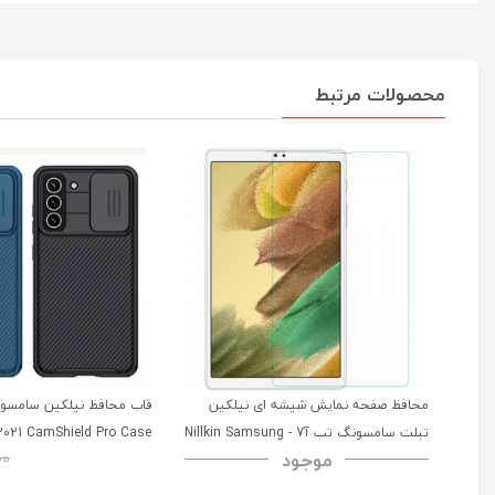
محصولات مرتبط
محافظ صفحه نمایش شیشه ای نیلکین
تبلت سامسونگ تب آ7 - Nillkin Samsung
2021 CamShield Pro Case
موجود
00
Galaxy Tab A7 H+ Anti-explosion
Tempered Glass