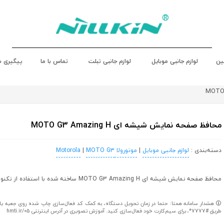
ین
لوازم جانبی موبایل
لوازم جانبی تبلت
تماس با ما
پیگیری 
محافظ صفحه نمایش شیشه ای MOTO G3 Amazing H
دسته‌بندی :
لوازم جانبی موبایل
|
موتورولا Motorola
MOTO G3
|
محافظ صفحه نمایش شیشه ای MOTO G3 Amazing H ساخته شده با استفاده از تکنولوژی نانو
هشدار سامانه همتا: حتما در زمان تحویل دستگاه، به کمک کد فعال‌سازی چاپ شده روی جعبه یا کا
طریق #7777*، برای سیم‌کارت خود فعال‌سازی کنید. آموزش تصویری در آدرس اینترنتی hmti.ir/05