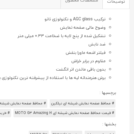
مشخصات محصول
توضیحات
ترکیب AGC glass و تکنولوژی نانو
وضوح عالی صفحه نمایش
تشکیل شده از پنج لایه با ضخامت 0.33 میلی متر
ضد تابش
فیلتر اشعه ماورا بنفش
مقاوم در برابر خراش
بدون باقی ماندن اثر انگشت
برش هنرمندانه لبه ها با استفاده از پیشرفته ترین تکنولوژی 
برچسبها :
# محافظ صفحه نمایش شیشه ای نیلکین
# محافظ صفحه نمایش شیشه ای kin
# قیمت محافظ صفحه نمایش شیشه ای MOTO G3 Amazing H
# خرید ا
بخشها :