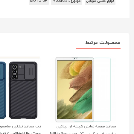
لوازم جانبی موبایل
موتورولا Motorola
MOTO G3
محصولات مرتبط
محافظ صفحه نمایش شیشه ای نیلکین
تبلت سامسونگ تب آ7 - Nillkin Samsung
2021 CamShield Pro Case