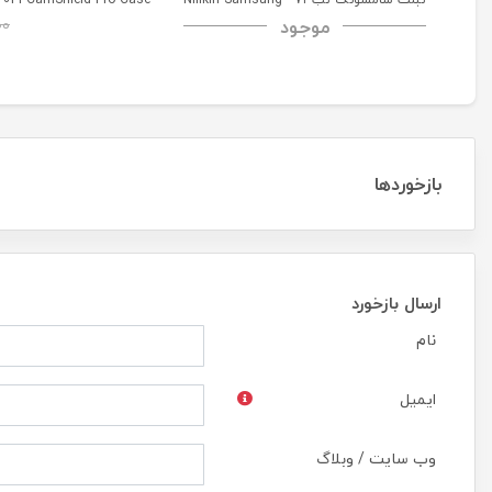
موجود
00
Galaxy Tab A7 H+ Anti-explosion
Tempered Glass
بازخوردها
ارسال بازخورد
نام
ایمیل
وب سایت / وبلاگ