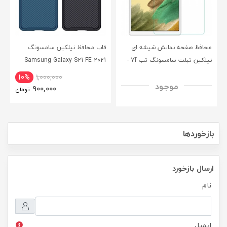
محافظ صفحه نمایش شیشه ای
قاب محافظ نیلکین سامسونگ
نیلکین تبلت سامسونگ تب آ7 -
Samsung Galaxy S21 FE 2021
CamShield Pro Case
Nillkin Samsung Galaxy Tab A7
10%
1,000,000
موجود
H+ Anti-explosion Tempered
900,000
تومان
Glass
بازخوردها
ارسال بازخورد
نام
ایمیل