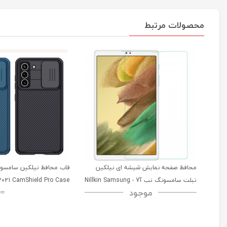
محصولات مرتبط
محافظ صفحه نمایش شیشه ای نیلکین
تبلت سامسونگ تب آ7 - Nillkin Samsung
2021 CamShield Pro Case
موجود
00
Galaxy Tab A7 H+ Anti-explosion
Tempered Glass