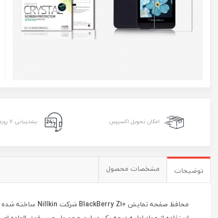
امکان تحویل اکسپرس
پشتیبانی ۷ روزه ۲۴ ساعته
مشخصات محصول
توضیحات
محافظ صفحه نمایش
BlackBerry Z10
شرکت
Nillkin
ساخته شده از
استفاده از مواد اولیه درجه یک در این محصول حس فوق العاده ای ا