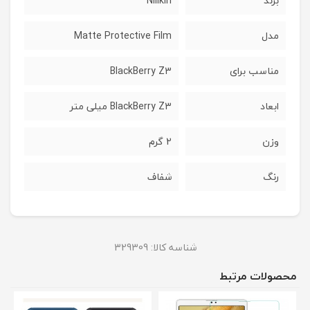
برند
Nillkin
مدل
Matte Protective Film
مناسب برای
BlackBerry Z3
ابعاد
BlackBerry Z3 میلی متر
وزن
2 گرم
رنگ
شفاف
شناسه کالا:
329309
محصولات مرتبط