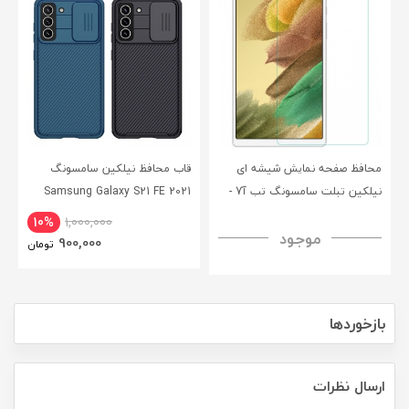
محافظ صفحه نمایش شیشه ای
قاب محافظ نیلکین سامسونگ
نیلکین تبلت سامسونگ تب آ7 -
Samsung Galaxy S21 FE 2021
CamShield Pro Case
Nillkin Samsung Galaxy Tab A7
10%
1,000,000
موجود
H+ Anti-explosion Tempered
900,000
تومان
Glass
بازخوردها
ارسال نظرات