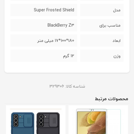
مدل
Super Frosted Shield
مناسب برای
BlackBerry Z3
ابعاد
180*100*17 میلی متر
وزن
12 گرم
شناسه کالا:
329306
محصولات مرتبط