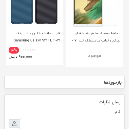
محافظ صفحه نمایش شیشه ای
قاب محافظ نیلکین سامسونگ
نیلکین تبلت سامسونگ تب آ7 -
Samsung Galaxy S21 FE 2021
CamShield Pro Case
Nillkin Samsung Galaxy Tab A7
10%
1,000,000
موجود
H+ Anti-explosion Tempered
900,000
تومان
Glass
بازخوردها
ارسال نظرات
نام