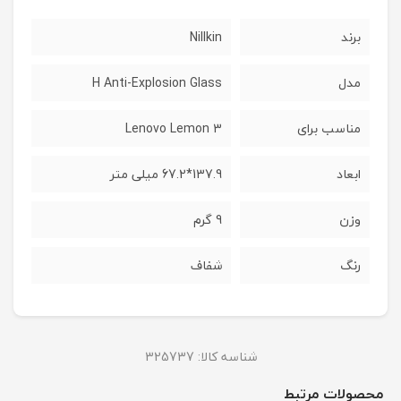
برند
Nillkin
مدل
H Anti-Explosion Glass
مناسب برای
Lenovo Lemon 3
ابعاد
137.9*67.2 میلی متر
وزن
9 گرم
رنگ
شفاف
شناسه کالا:
325737
محصولات مرتبط