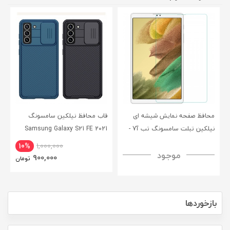
محافظ صفحه نمایش شیشه ای
قاب محافظ نیلکین سامسونگ
نیلکین تبلت سامسونگ تب آ7 -
Samsung Galaxy S21 FE 2021
CamShield Pro Case
Nillkin Samsung Galaxy Tab A7
10%
1,000,000
موجود
H+ Anti-explosion Tempered
900,000
تومان
Glass
بازخوردها