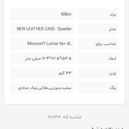
برند
Nillkin
مدل
NEW LEATHER CASE- Sparkle
مناسب برای
Microsoft Lumia 950 XL
ابعاد
153.5*82.5*12.4 میلی متر
وزن
43 گرم
رنگ
سفید,صورتی,طلائی,نوک مدادی
شناسه کالا:
318414