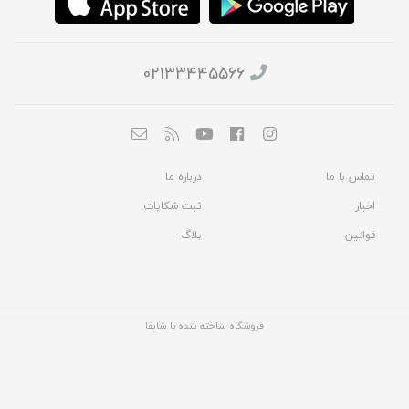
02133445566
تماس با ما
درباره ما
اخبار
ثبت شکایات
قوانین
بلاگ
فروشگاه ساخته شده با شاپفا