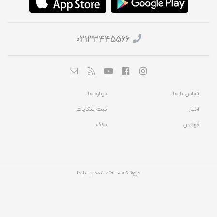
02133445566
تماس با ما
درباره ما
اخبار
ثبت شکایات
قوانین
بلاگ
فروشگاه ساخته شده با شاپفا