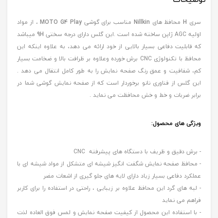
سری
H
محافظ های
Nillkin
مناسب برای گوشی
MOTO G4 Play
، از مواد
اولیه AGC ژاپن ساخته شده است .این گلس دارای درجه سختی
9H
میباشد
که قابلیت دفاعی بسیار بالایی از خود ارائه می دهد، به علاوه اینکه این
محافظ با تکنولوژی CNC برش خورده وعلاوه بر ظرافت بالا و ضخامت بسیار
کم، شفافیت و عمق رنگ صفحه نمایش را به طور کامل انتقال می دهد .
این گلس از فناوری نانو برخوردار است که از صفحه نمایش گوشی شما در
برابر ضربات و خط و خش محافظت می نماید .
ویژگی های محصول:
- برش دقیق و ظریف با دستگاه های پیشرفته CNC
- محافظ صفحه نمایش شگفت انگیز شیشه ای متشکل از مواد شیشه ای با
عملکرد دفاعی بسیار زیاد دارای لایه های جلو گیری از اشعات مضر
- لبه های گرد این محافظ علاوه بر زیبایی ، راحتی در استفاده را برای کاربر
فراهم می نماید
- با استفاده این محصول از کیفیت صفحه نمایش و لمس فوق العاده لذت