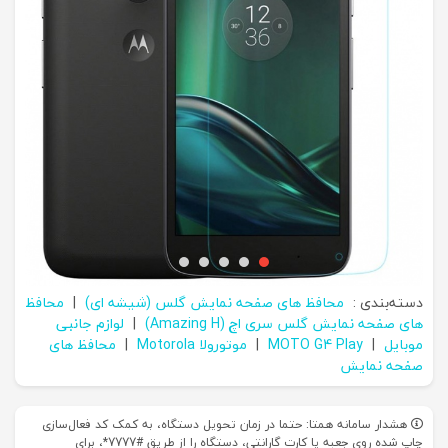
دسته‌بندی :
محافظ های صفحه نمایش گلس (شیشه ای)
|
محافظ
های صفحه نمایش گلس سری اچ (Amazing H)
|
لوازم جانبی
موبایل
|
MOTO G4 Play
|
موتورولا Motorola
|
محافظ های
صفحه نمایش
هشدار سامانه همتا: حتما در زمان تحویل دستگاه، به کمک کد فعال‌سازی
چاپ شده روی جعبه یا کارت گارانتی، دستگاه را از طریق #7777*، برای