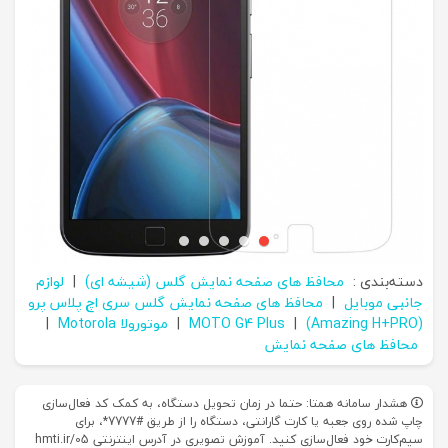
دسته‌بندی :
محافظ های صفحه نمایش گلس (شیشه ای)
|
لوازم
جانبی موبایل
|
محافظ های صفحه نمایش گلس سری اچ پلاس پرو
(Amazing H+PRO)
|
MOTO G4 Plus
|
موتورولا Motorola
|
محافظ های صفحه نمایش
هشدار سامانه همتا: حتما در زمان تحویل دستگاه، به کمک کد فعال‌سازی
چاپ شده روی جعبه یا کارت گارانتی، دستگاه را از طریق #7777*، برای
سیم‌کارت خود فعال‌سازی کنید. آموزش تصویری در آدرس اینترنتی hmti.ir/05