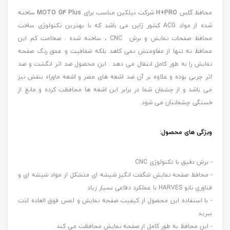
محافظ گلس
H+PRO
شرکت نیلکین مناسب برای
MOTO G4 Plus
ساخته
شده از مواد ACG کشور ژاپن می باشد که با بهترین تکنولوژی ساخت
محافظ صفحات نمایش و برش CNC ، ساخته شده . ضخامت کم این
محافظ نه تنها از مقاومتش نمی کاهد بلکه شفافیت و عمق رنگ صفحه
نمایش را به طور کامل انتقال می دهد . این محصول ضد اثر انگشت و ضد
اثر چربی بوده و علاوه بر آن ضد اشعه های مضر و اشعه ماوراء بنفش نیز
می باشد و از چشمان شما در برابر این اشعه ها محافظت کرده و مانع از
خستگی چشمانتان می شود.
ویژگی های محصول:
- برش دقیق با تکنولوژی CNC
- محافظ صفحه نمایش شگفت انگیز شیشه ای متشکل از مواد شیشه ای و
فناوری نانو HARVES با عملکرد دفاعی بسیار زیاد
- با استفاده این محصول از کیفیت صفحه نمایش و لمس فوق العاده لذت
ببرید
- این محافظ به طور کامل از صفحه نمایش محافظت می کند