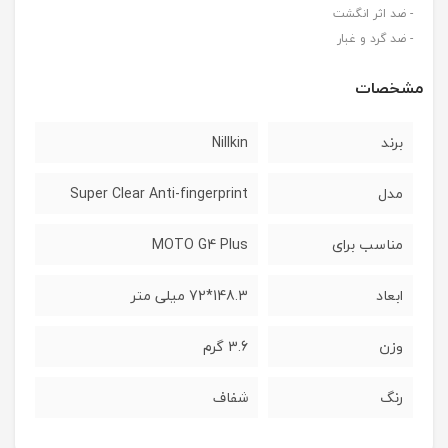
- ضد اثر انگشت
- ضد گرد و غبار
مشخصات
برند
Nillkin
مدل
Super Clear Anti-fingerprint
مناسب برای
MOTO G4 Plus
ابعاد
148.3*72 میلی متر
وزن
3.6 گرم
رنگ
شفاف