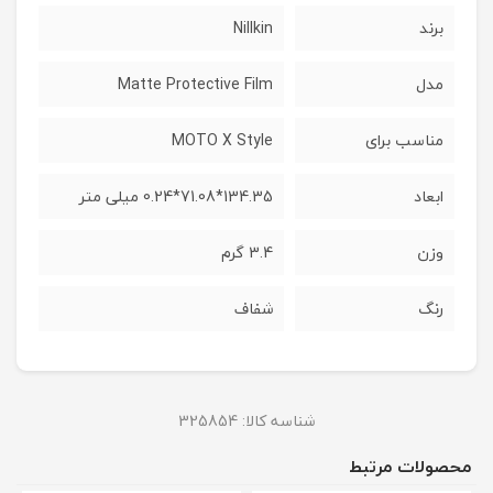
برند
Nillkin
مدل
Matte Protective Film
مناسب برای
MOTO X Style
ابعاد
134.35*71.08*0.24 میلی متر
وزن
3.4 گرم
رنگ
شفاف
شناسه کالا:
325854
محصولات مرتبط