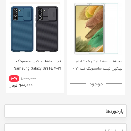
محافظ صفحه نمایش شیشه ای
قاب محافظ نیلکین سامسونگ
نیلکین تبلت سامسونگ تب آ7 -
Samsung Galaxy S21 FE 2021
CamShield Pro Case
Nillkin Samsung Galaxy Tab A7
10%
1,000,000
موجود
H+ Anti-explosion Tempered
900,000
تومان
Glass
بازخوردها
ارسال نظرات