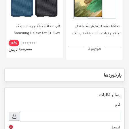
محافظ صفحه نمایش شیشه ای
قاب محافظ نیلکین سامسونگ
نیلکین تبلت سامسونگ تب آ7 -
Samsung Galaxy S21 FE 2021
CamShield Pro Case
Nillkin Samsung Galaxy Tab A7
10%
1,000,000
موجود
H+ Anti-explosion Tempered
900,000
تومان
Glass
بازخوردها
ارسال نظرات
نام
ایمیل