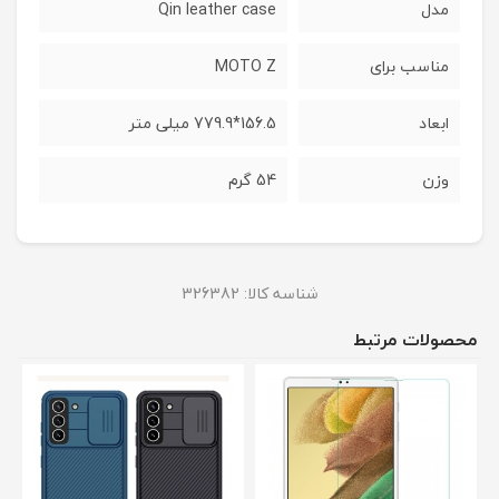
مدل
Qin leather case
مناسب برای
MOTO Z
ابعاد
156.5*779.9 میلی متر
وزن
54 گرم
شناسه کالا:
326382
محصولات مرتبط