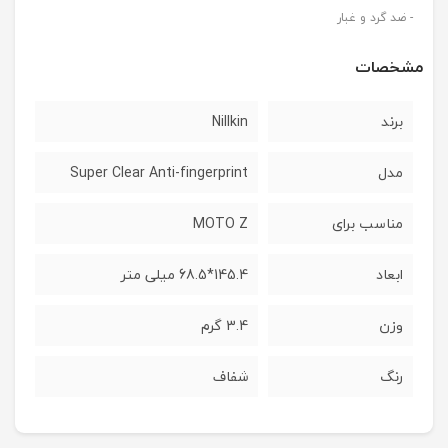
- ضد گرد و غبار
مشخصات
برند
Nillkin
مدل
Super Clear Anti-fingerprint
مناسب برای
MOTO Z
ابعاد
145.4*68.5 میلی متر
وزن
3.4 گرم
رنگ
شفاف