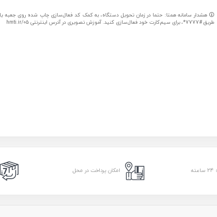
هشدار سامانه همتا: حتما در زمان تحویل دستگاه، به کمک کد فعال‌سازی چاپ شده روی جعبه یا کا
طریق #7777*، برای سیم‌کارت خود فعال‌سازی کنید. آموزش تصویری در آدرس اینترنتی hmti.ir/05
امکان پرداخت در محل