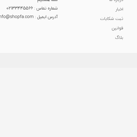
شماره تماس : 02133445566
اخبار
آدرس ایمیل : info@shopfa.com
ثبت شکایات
قوانین
بلاگ