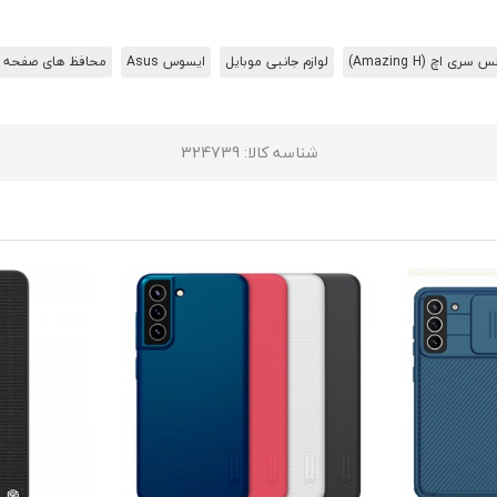
چ (Amazing H)
لوازم جانبی موبایل
ایسوس Asus
محافظ های صفحه 
شناسه کالا
: 324739