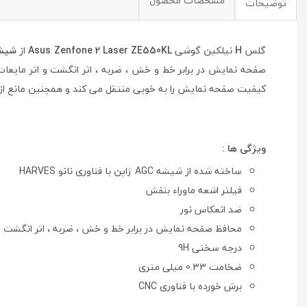
مشخصات محصول
توضیحات
گلس
H
نیلکین گوشی
Asus Zenfone 2 Laser ZE550KL
از
شیشه AGC ژاپن با فناو
صفحه نمایش در برابر خط و خش ، ضربه ، اثر انگشت و اثر مایعا
کیفیت صفحه نمایش را به خوبی منتقل می کند و همچنین مانع از
ویژگی ها :
ساخته شده از شیشه AGC ژاپن با فناوری نانو HARVES
فیلتر اشعه ماوراء بنفش
ضد انعکاس نور
محافظ صفحه نمایش در برابر خط و خش ، ضربه ، اثر انگشت و
درجه سختی 9H
ضخامت 0.33 میلی متری
برش خورده با فناوری CNC