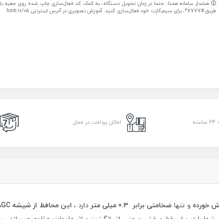
هشدار سامانه همتا: حتما در زمان تحویل دستگاه، به کمک کد فعال‌سازی چاپ شده روی جعبه یا کا
طریق #7777*، برای سیم‌کارت خود فعال‌سازی کنید. آموزش تصویری در آدرس اینترنتی hmti.ir/05
امکان پرداخت در محل
و تنها
ضخامتی برابر 0.3 میلی متر
دارد ،
این محافظ از شیشه AGC ژاپن با فناوری نانو HARVES
 را در برابر خط و خش و حتی اثر انگشت و اثر مایعات مقاوم میسازد ، ب