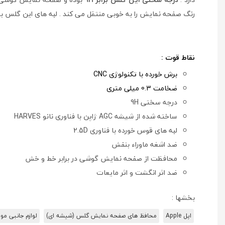
رنگ صفحه نمایش را به خوبی منتقل می کند . لبه های این گلس ب
نقاط قوت :
برش خورده با تکنولوژی CNC
ضخامت 0.3 میلی متری
درجه سختی 9H
ساخته شده از شیشه AGC ژاپن با فناوری نانو HARVES
لبه های قوس خورده با فناوری 2.5D
ضد اشغه ماوراء بنفش
محافظت از صفحه نمایش گوشی در برابر خط و خش
ضد اثر انگشت و اثر مایعات
بخشها :
اپل Apple
محافظ های صفحه نمایش گلس (شیشه ای)
لوازم جانبی موب