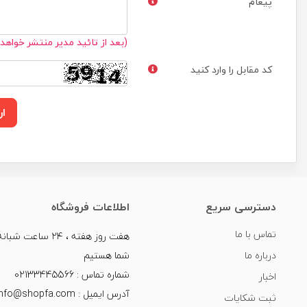
پیغام
(بعد از تائید مدیر منتشر خواهد
کد مقابل را وارد کنید
ار
دسترسی سریع
اطلاعات فروشگاه
تماس با ما
هفت روز هفته ، ۲۴ سا
درباره ما
شما هستیم
شماره تماس : 02133445566
اخبار
آدرس ایمیل : info@shopfa.com
ثبت شکایات