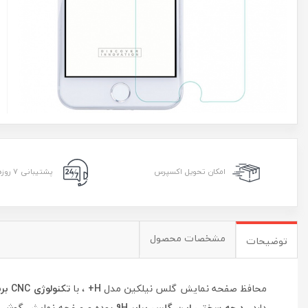
امکان تحویل اکسپرس
پشتیبانی ۷ روزه ۲۴ ساعته
مشخصات محصول
توضیحات
محافظ صفحه نمایش گلس نیلکین مدل
H+
، با
تکنولوژی CNC برش خورده
دارد .
درجه سختی این گلس برابر 9H
بوده و صفحه نمایش گوشی شما