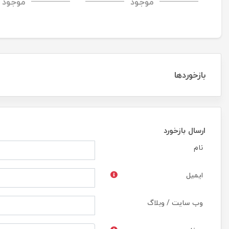
موجود
موجود
CP+PRO tempered glass
بازخوردها
ارسال بازخورد
نام
ایمیل
وب سایت / وبلاگ