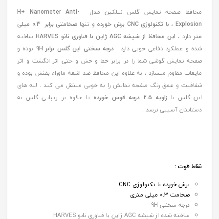
محافظ صفحه نمایش گلس نیلکین مدل
H+ Nanometer Anti-
Explosion
، با
تکنولوژی CNC برش خورده
و تنها
ضخامتی برابر 0.3 میلی
متر
دارد ،
این محافظ از شیشه AGC ژاپن با فناوری نانو HARVES
ساخته
شده و عملکرد دفاعی خوبی دارد .
درجه سختی این گلس برابر 9H
بوده و
صفحه نمایش گوشی شما را در برابر خط و خش و حتی اثر انگشت و اثر
مایعات مقاوم میسازد ، به علاوه این محافظ ضد اشعه ماوراء بفنش بوده و
شفافیت و عمق رنگ صفحه نمایش را به خوبی منتقل می کند . لبه های
این گلس با
زاویه 2.5 درجه قوس خورده
تا علاوه بر زیبایی گلس به
دستانتان آسیبی نرسد .
نقاط قوت :
برش خورده با تکنولوژی CNC
ضخامت 0.3 میلی متری
درجه سختی 9H
ساخته شده از شیشه AGC ژاپن با فناوری نانو HARVES