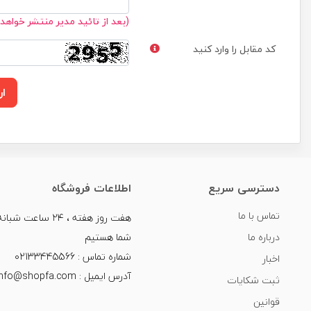
(بعد از تائید مدیر منتشر خواهد
کد مقابل را وارد کنید
ار
دسترسی سریع
اطلاعات فروشگاه
تماس با ما
هفت روز هفته ، ۲۴ سا
درباره ما
شما هستیم
شماره تماس : 02133445566
اخبار
آدرس ایمیل : info@shopfa.com
ثبت شکایات
قوانین