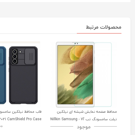
محصولات مرتبط
محافظ صفحه نمایش شیشه ای نیلکین
تبلت سامسونگ تب آ7 - Nillkin Samsung
2021 CamShield Pro Case
موجود
00
Galaxy Tab A7 H+ Anti-explosion
Tempered Glass