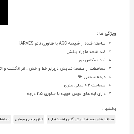
ویژگی ها :
ساخته شده از شیشه AGC با فناوری نانو HARVES
ضد اشعه ماوراء بنفش
ضد انعکاس نور
محافظت از صفحه نمایش دربرابر خط و خش ، اثر انگشت و اثر
درجه سختی 9H
ضخامت 0.2 میلی متری
دارای لبه های قوس خورده با فناوری 2.5 درجه
بخشها :
محافظ های صفحه نمایش گلس (شیشه ای)
لوازم جانبی موبایل
محافظ ه