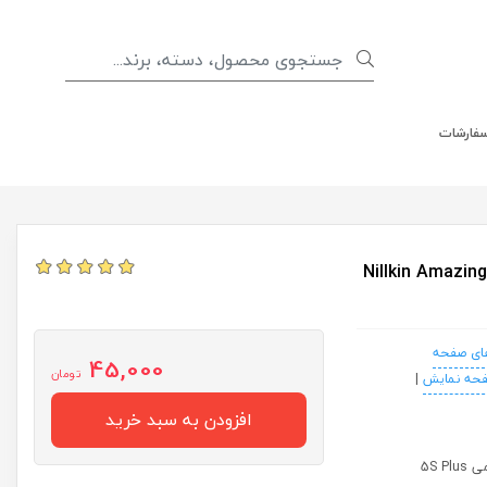
سفارشات
Nillkin Amazing H+PRO For X
ای صفحه
45,000
تومان
فحه نمایش
|
افزودن به سبد خرید