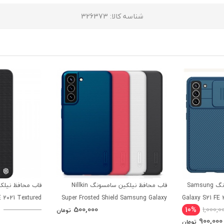
شناسه کالا
: 326373
قاب محافظ نیلکین سامسونگ Samsung
قاب محافظ نیلکین سامسونگ Nillkin
 2021 Textured
Super Frosted Shield Samsung Galaxy
Galaxy S21 FE 
500,000
10%
1,000,0
Case
S21 FE 2021
تومان
900,000
تومان