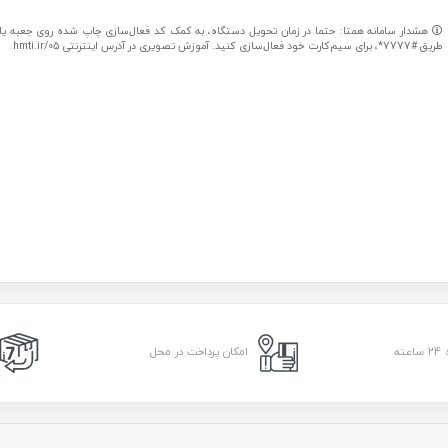
هشدار سامانه همتا: حتما در زمان تحویل دستگاه، به کمک کد فعال‌سازی چاپ شده روی جعبه یا کا
طریق #7777*، برای سیم‌کارت خود فعال‌سازی کنید. آموزش تصویری در آدرس اینترنتی hmti.ir/05
امکان پرداخت در محل