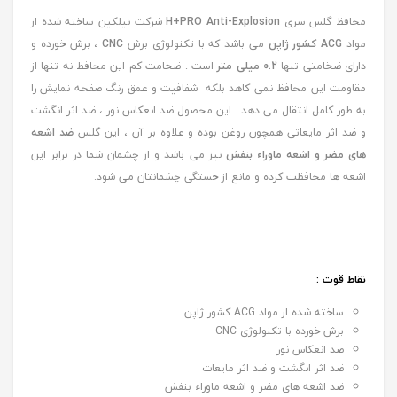
محافظ گلس سری
H+PRO Anti-Explosion
شرکت نیلکین ساخته شده از
مواد
ACG کشور ژاپن
می باشد که با تکنولوژی برش
CNC
، برش خورده و
دارای ضخامتی تنها
0.2 میلی متر
است . ضخامت کم این محافظ نه تنها از
مقاومت این محافظ نمی کاهد بلکه شفافیت و عمق رنگ صفحه نمایش را
به طور کامل انتقال می دهد . این محصول ضد انعکاس نور ، ضد اثر انگشت
و ضد اثر مایعاتی همچون روغن بوده و علاوه بر آن ، این گلس
ضد اشعه
های مضر و اشعه ماوراء بنفش
نیز می باشد و از چشمان شما در برابر این
اشعه ها محافظت کرده و مانع از خستگی چشمانتان می شود.
نقاط قوت :
ساخته شده از مواد ACG کشور ژاپن
برش خورده با تکنولوژی CNC
ضد انعکاس نور
ضد اثر انگشت و ضد اثر مایعات
ضد اشعه های مضر و اشعه ماوراء بنفش