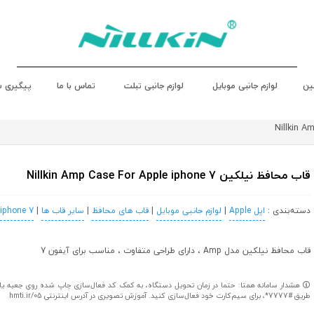
ین
لوازم جانبی موبایل
لوازم جانبی تبلت
تماس با ما
پیگیری 
قاب محافظ نیلکین Nillkin Amp Case For Apple iphone 7
دسته‌بندی :
اپل Apple
|
لوازم جانبی موبایل
|
قاب های محافظ
|
سایر قاب ها
|
 iphone 7
قاب محافظ نیلکین مدل Amp ، دارای طراحی متفاوت ، مناسب برای آیفون 7
هشدار سامانه همتا: حتما در زمان تحویل دستگاه، به کمک کد فعال‌سازی چاپ شده روی جعبه یا کا
طریق #7777*، برای سیم‌کارت خود فعال‌سازی کنید. آموزش تصویری در آدرس اینترنتی hmti.ir/05