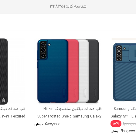
شناسه کالا
: 328351
قاب محافظ نیلکین سامسونگ Samsung
قاب محافظ نیلکین سامسونگ Nillkin
 2021 Textured
Super Frosted Shield Samsung Galaxy
Galaxy S21 FE 
500,000
10%
1,000,0
Case
S21 FE 2021
تومان
900,000
تومان