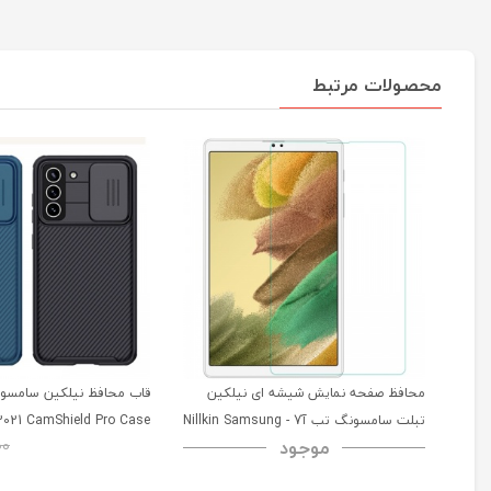
محصولات مرتبط
محافظ صفحه نمایش شیشه ای نیلکین
تبلت سامسونگ تب آ7 - Nillkin Samsung
2021 CamShield Pro Case
موجود
00
Galaxy Tab A7 H+ Anti-explosion
Tempered Glass