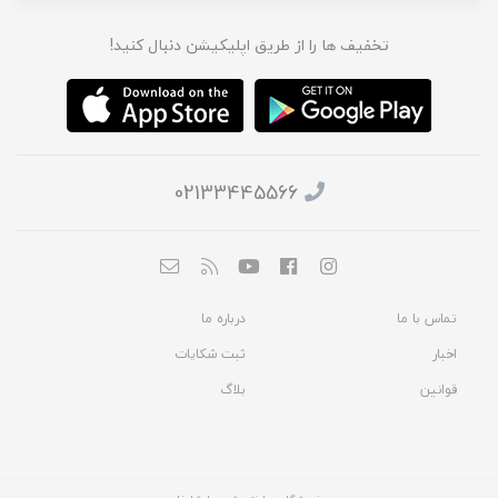
تخفیف ها را از طریق اپلیکیشن دنبال کنید!
02133445566
تماس با ما
درباره ما
اخبار
ثبت شکایات
قوانین
بلاگ