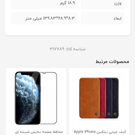
وزن
18.9 گرم
ابعاد
8.3*68.9*139.83 میلی متر
شناسه کالا:
317789
محصولات مرتبط
کیف چرمی نیلکین Apple iPhone
محافظ صفحه نمایش شیشه‌ ای