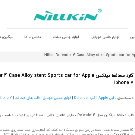
ین
لوازم جانبی موبایل
لوازم جانبی تبلت
تماس با ما
پیگیری 
گارد محافظ نیلکین  Case Alloy stent Sports car for Apple
iphone 7
دسته‌بندی :
اپل Apple
|
گارد Defender
|
لوازم جانبی موبایل
|
قاب های محافظ
|
phone 7
قاب محافظ نیلکین مدل Defender 4 ، دارای ظاهری خاص ، محافظی پر قدرت ، مناسب برای آیفون 7
هشدار سامانه همتا: حتما در زمان تحویل دستگاه، به کمک کد فعال‌سازی چاپ شده روی جعبه یا کا
طریق #7777*، برای سیم‌کارت خود فعال‌سازی کنید. آموزش تصویری در آدرس اینترنتی hmti.ir/05