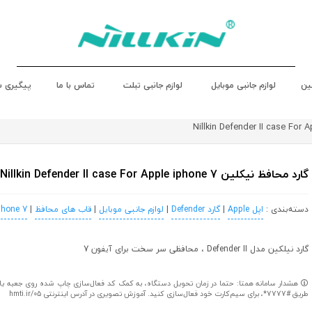
ین
لوازم جانبی موبایل
لوازم جانبی تبلت
تماس با ما
پیگیری 
گارد محافظ نیکلین Nillkin Defender II case For Apple iphone 7
دسته‌بندی :
اپل Apple
|
گارد Defender
|
لوازم جانبی موبایل
|
قاب های محافظ
|
phone 7
گارد نیلکین مدل Defender II ، محافظی سر سخت برای آیفون 7
هشدار سامانه همتا: حتما در زمان تحویل دستگاه، به کمک کد فعال‌سازی چاپ شده روی جعبه یا کا
طریق #7777*، برای سیم‌کارت خود فعال‌سازی کنید. آموزش تصویری در آدرس اینترنتی hmti.ir/05