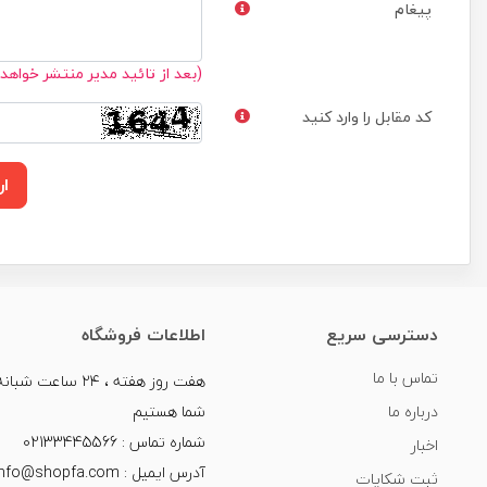
پیغام
(بعد از تائید مدیر منتشر خواهد
کد مقابل را وارد کنید
ار
دسترسی سریع
اطلاعات فروشگاه
تماس با ما
هفت روز هفته ، ۲۴ سا
درباره ما
شما هستیم
شماره تماس : 02133445566
اخبار
آدرس ایمیل : info@shopfa.com
ثبت شکایات