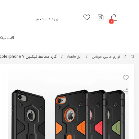
ورود / ثبت‌نام
0
قاب نیلک
/
/
/
گارد محافظ نیکلین Nillkin Defender II case For Apple iphone 7
لوازم جانبی موبایل
اپل Apple