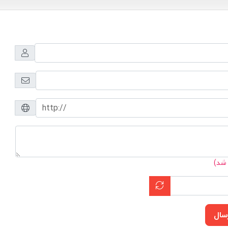
 شد)
سال