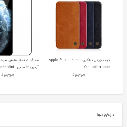
کیف چرمی نیلکین Apple iPhone 12 mini
محافظ صفحه نمایش شیشه‌ 
Qin leather case
آیفون 12 مینی - i
موجود
موجود
CP+PRO tempered glass
بازخوردها