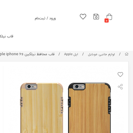
ورود / ثبت‌نام
0
قاب نیلک
/
/
/
قاب محافظ نیلکین Nillkin Knights For Apple iphone 6s
لوازم جانبی موبایل
اپل Apple