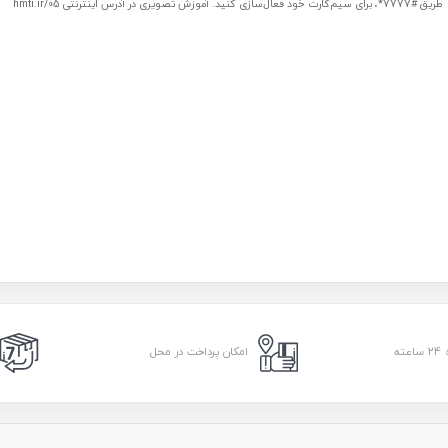
طریق #7777*، برای سیم‌کارت خود فعال‌سازی کنید. آموزش تصویری در آدرس اینترنتی hmti.ir/05
امکان پرداخت در محل