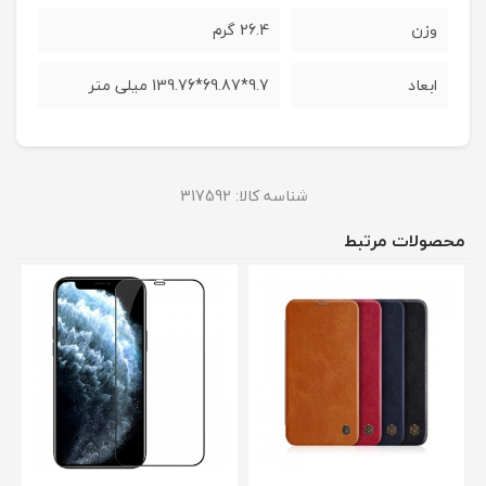
وزن
26.4 گرم
ابعاد
9.7*69.87*139.76 میلی متر
شناسه کالا:
317592
محصولات مرتبط