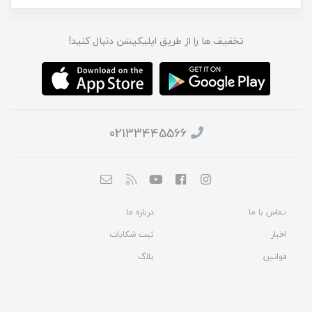
تخفیف ها را از طریق اپلیکیشن دنبال کنید!
02133445566
تماس با ما
درباره ما
اخبار
ثبت شکایات
قوانین
بلاگ